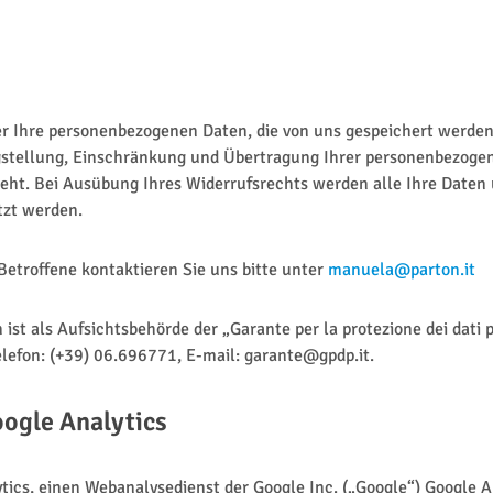
er Ihre personenbezogenen Daten, die von uns gespeichert werden,
igstellung, Einschränkung und Übertragung Ihrer personenbezogen
ht. Bei Ausübung Ihres Widerrufsrechts werden alle Ihre Daten u
tzt werden.
Betroffene kontaktieren Sie uns bitte unter
manuela@parton.it
st als Aufsichtsbehörde der „Garante per la protezione dei dati p
efon: (+39) 06.696771, E-mail: garante@gpdp.it.
oogle Analytics
ics, einen Webanalysedienst der Google Inc. („Google“) Google An